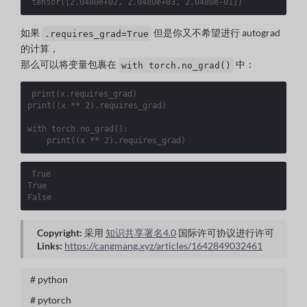
tensor
([
2.0480e+02, 2.0480e+03, 2.0480e-01
])
如果
但是你又不希望进行 autograd
.requires_grad=True
的计算，
那么可以将变量包裹在
中：
with torch.no_grad()
print
(
x
.
requires_grad
)
print
((
x
**
2
)
.
requires_grad
)
with
torch
.
no_grad
():
print
((
x
**
2
)
.
requires_grad
)
True

True

Copyright:
采用
知识共享署名4.0
国际许可协议进行许可
Links:
https://cangmang.xyz/articles/1642849032461
# python
# pytorch