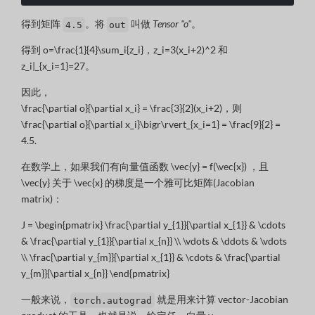
得到矩阵
。将
叫做
Tensor "o"
。
4.5
out
得到
o=\frac{1}{4}\sum_i{z_i}
，
z_i=3(x_i+2)^2
和
z_i|_{x_i=1}=27
。
因此，
\frac{\partial o}{\partial x_i} = \frac{3}{2}(x_i+2)
，则
\frac{\partial o}{\partial x_i}\bigr\rvert_{x_i=1} = \frac{9}{2} =
4.5
.
在数学上，如果我们有向量值函数
\vec{y} = f(\vec{x})
，且
\vec{y}
关于
\vec{x}
的梯度是一个雅可比矩阵(Jacobian
matrix)：
J = \begin{pmatrix} \frac{\partial y_{1}}{\partial x_{1}} & \cdots
& \frac{\partial y_{1}}{\partial x_{n}} \\ \vdots & \ddots & \vdots
\\ \frac{\partial y_{m}}{\partial x_{1}} & \cdots & \frac{\partial
y_{m}}{\partial x_{n}} \end{pmatrix}
一般来说，
就是用来计算 vector-Jacobian
torch.autograd