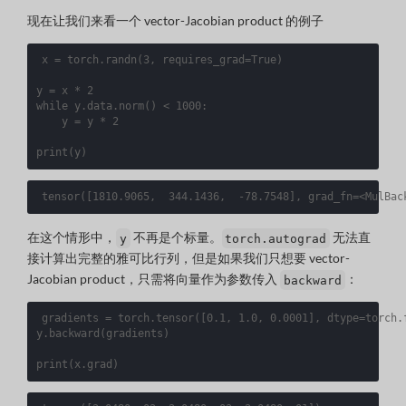
现在让我们来看一个 vector-Jacobian product 的例子
x
=
torch
.
randn
(
3
,
requires_grad
=
True
)
y
=
x
*
2
while
y
.
data
.
norm
()
<
1000
:
y
=
y
*
2
print
(
y
)
tensor
([
1810.9065,  344.1436,  -78.7548
]
, 
grad_fn
=
<MulBac
在这个情形中，
不再是个标量。
无法直
y
torch.autograd
接计算出完整的雅可比行列，但是如果我们只想要 vector-
Jacobian product，只需将向量作为参数传入
：
backward
gradients
=
torch
.
tensor
([
0.1
,
1.0
,
0.0001
],
dtype
=
torch
.
y
.
backward
(
gradients
)
print
(
x
.
grad
)