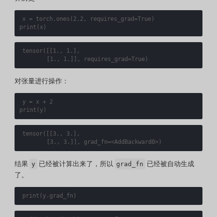
x
=
torch
.
ones
(
2
,
2
,
requires_grad
=
True
)
print
(
x
)
tensor
([[
1., 1.
]
,

[
1., 1.
]]
, 
requires_grad
=
True
)
对张量进行操作：
y
=
x
+
2
print
(
y
)
tensor
([[
3., 3.
]
,

[
3., 3.
]]
, 
grad_fn
=
<AddBackward0>
)
结果
已经被计算出来了，所以
已经被自动生成
y
grad_fn
了。
print
(
y
.
grad_fn
)