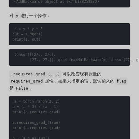
对
进行一个操作：
y
z
=
y
*
y
*
3
out
=
z
.
mean
()
print
(
z
,
out
)
tensor
([[
27., 27.
]
,

[
27., 27.
]]
, 
grad_fn
=
<MulBackward0>
)
 tensor
(
27., 
g
可以改变现有张量的
.requires_grad_(...)
属性，如果未指定的话，默认输入的
requires_grad
flag
是
。
False
a
=
torch
.
randn
(
2
,
2
)
a
=
(
a
*
3
)
/
(
a
-
1
)
print
(
a
.
requires_grad
)
a
.
requires_grad_
(
True
)
print
(
a
.
requires_grad
)
b
=
(
a
*
a
)
.
sum
()