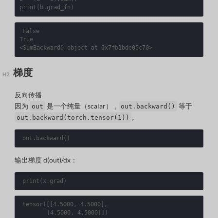
print
(
b
.
grad_fn
)
False

True

梯度
反向传播
因为
是一个纯量（scalar），
等于
out
out.backward()
。
out.backward(torch.tensor(1))
out
.
backward
()
输出梯度
d(out)/dx
：
print
(
x
.
grad
)
tensor
([[
4.5000, 4.5000
]
,

[
4.5000, 4.5000
]])