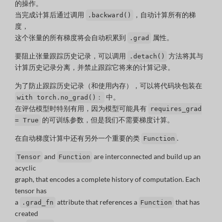
的操作。
当完成计算后通过调用
，自动计算所有的梯
.backward()
度，
这个张量的所有梯度将会自动积累到
属性。
.grad
要阻止张量跟踪历史记录，可以调用
方法将其与
.detach()
计算历史记录分离，并禁止跟踪它将来的计算记录。
为了防止跟踪历史记录（和使用内存），可以将代码块包装在
中。
with torch.no_grad()：
在评估模型时特别有用，因为模型可能具有
requires_grad
的可训练参数，但是我们不需要梯度计算。
= True
在自动梯度计算中还有另外一个重要的类
.
Function
and
are interconnected and build up an
Tensor
Function
acyclic
graph, that encodes a complete history of computation. Each
tensor has
a
attribute that references a
that has
.grad_fn
Function
created