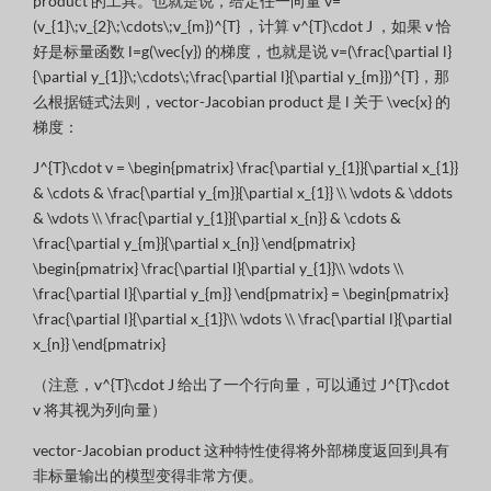
product 的工具。也就是说，给定任一向量
v=
(v_{1}\;v_{2}\;\cdots\;v_{m})^{T}
，计算
v^{T}\cdot J
，如果
v
恰
好是标量函数
l=g(\vec{y})
的梯度，也就是说
v=(\frac{\partial l}
{\partial y_{1}}\;\cdots\;\frac{\partial l}{\partial y_{m}})^{T}
，那
么根据链式法则，vector-Jacobian product 是
l
关于
\vec{x}
的
梯度：
J^{T}\cdot v = \begin{pmatrix} \frac{\partial y_{1}}{\partial x_{1}}
& \cdots & \frac{\partial y_{m}}{\partial x_{1}} \\ \vdots & \ddots
& \vdots \\ \frac{\partial y_{1}}{\partial x_{n}} & \cdots &
\frac{\partial y_{m}}{\partial x_{n}} \end{pmatrix}
\begin{pmatrix} \frac{\partial l}{\partial y_{1}}\\ \vdots \\
\frac{\partial l}{\partial y_{m}} \end{pmatrix} = \begin{pmatrix}
\frac{\partial l}{\partial x_{1}}\\ \vdots \\ \frac{\partial l}{\partial
x_{n}} \end{pmatrix}
（注意，
v^{T}\cdot J
给出了一个行向量，可以通过
J^{T}\cdot
v
将其视为列向量）
vector-Jacobian product 这种特性使得将外部梯度返回到具有
非标量输出的模型变得非常方便。