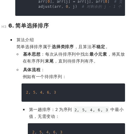
        arr[
0
], arr[j] = arr[j], arr[
0
]  
# 交换第
        adjust(arr, 
0
, j)  
# 对剩余的 j - 1 个元素
6. 简单选择排序
算法介绍
简单选择排序属于
选择类排序
，且算法
不稳定
。
基本思想
：每次从待排序列中找出
最小元素
，将其放
在有序序列
末尾
，直到待排序列有序。
具体流程
：
例如有一个待排序列：
2
, 
5
, 
4
, 
6
, 
3
第一趟排序：2 为序列
中最小
2, 5, 4, 6, 3
值，无需变动：
2
, 
5
, 
4
, 
6
, 
3