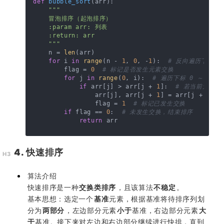
def
bubble_sort
(
arr
):

"""

    冒泡排序（起泡排序）

    :param arr: 列表

    :return: arr

    """
    n = 
len
(arr)

for
 i 
in
range
(n - 
1
, 
0
, -
1
):  
# 反向遍历下标从 n
        flag = 
0
# 标记是否发生元素交换
for
 j 
in
range
(
0
, i):  
# 遍历下标 0 ～ i -
if
 arr[j] > arr[j + 
1
]:  
# 若当前元素
                arr[j], arr[j + 
1
] = arr[j + 
1
], 
                flag = 
1
# 标记已发生交换
if
 flag == 
0
:  
# 未发生交换，结束排序
return
4. 快速排序
算法介绍
快速排序是一种
交换类排序
，且该算法
不稳定
。
基本思想：选定一个
基准
元素，根据基准将待排序列划
分为
两部分
，左边部分元素
小于
基准，右边部分元素
大
于
基准。接下来对左边和右边部分继续进行快排，直到