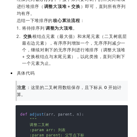
进行堆排序（
调整大顶堆 + 交换
）即可，直到所有序列
均有序。
总结一下堆排序的
核心算法流程
：
将待排序列
调整为大顶堆
。
交换
根结点元素（最大值）和末尾元素（二叉树底层
最右边元素），有序序列增加一个，无序序列减少一
个，继续对剩下的无序序列进行堆排序（调整大顶堆
+ 交换根结点与末尾元素），以此类推，直到只剩下
一个元素为止。
具体代码
注意
：这里的二叉树用数组保存，且下标从
0
开始计
算。
def
adjust
(
arr, parent, n
):

"""

    调整二叉树

    :param arr: 列表

    :param parent: 父节点下标
