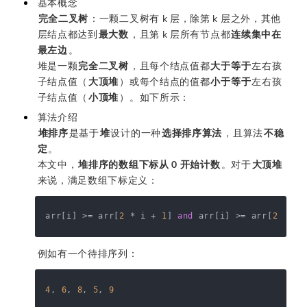
基本概念
完全二叉树
：一颗二叉树有 k 层，除第 k 层之外，其他
层结点都达到
最大数
，且第 k 层所有节点都
连续集中在
最左边
。
堆是一颗
完全二叉树
，且每个结点值都
大于等于
左右孩
子结点值（
大顶堆
）或每个结点的值都
小于等于
左右孩
子结点值（
小顶堆
）。如下所示：
算法介绍
堆排序
是基于
堆
设计的一种
选择排序算法
，且算法
不稳
定
。
本文中，
堆排序的数组下标从 0 开始计数
。对于
大顶堆
来说，满足数组下标定义：
arr[i] >= arr[
2
 * i + 
1
] 
and
 arr[i] >= arr[
2
 * i 
例如有一个待排序列：
4
, 
6
, 
8
, 
5
, 
9