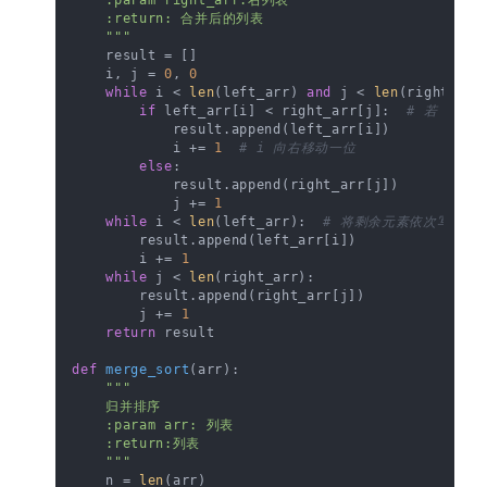
    :return: 合并后的列表

    """
    result = []

    i, j = 
0
, 
0
while
 i < 
len
(left_arr) 
and
 j < 
len
(right_arr
if
 left_arr[i] < right_arr[j]:  
# 若 i 指
            result.append(left_arr[i])

            i += 
1
# i 向右移动一位
else
:

            result.append(right_arr[j])

            j += 
1
while
 i < 
len
(left_arr):  
# 将剩余元素依次写入 re
        result.append(left_arr[i])

        i += 
1
while
 j < 
len
(right_arr):

        result.append(right_arr[j])

        j += 
1
return
 result

def
merge_sort
(
arr
):

"""

    归并排序

    :param arr: 列表

    :return:列表

    """
    n = 
len
(arr)
