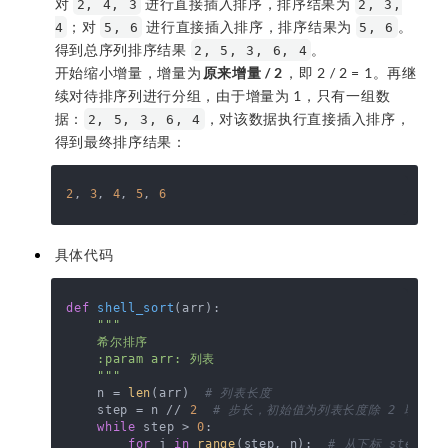
对
进行直接插入排序，排序结果为
2, 4, 3
2, 3,
；对
进行直接插入排序，排序结果为
。
4
5, 6
5, 6
得到总序列排序结果
。
2, 5, 3, 6, 4
开始缩小增量，增量为
原来增量 / 2
，即 2 / 2 = 1。再继
续对待排序列进行分组，由于增量为 1，只有一组数
据：
，对该数据执行直接插入排序，
2, 5, 3, 6, 4
得到最终排序结果：
2
, 
3
, 
4
, 
5
, 
6
具体代码
def
shell_sort
(
arr
):

"""

    希尔排序

    :param arr: 列表

    """
    n = 
len
(arr)  
# 列表长度
    step = n // 
2
# 步长，初始值为列表长度除 2 取整
while
 step > 
0
:

for
 j 
in
range
(step, n):  
# 从下标 step 遍历