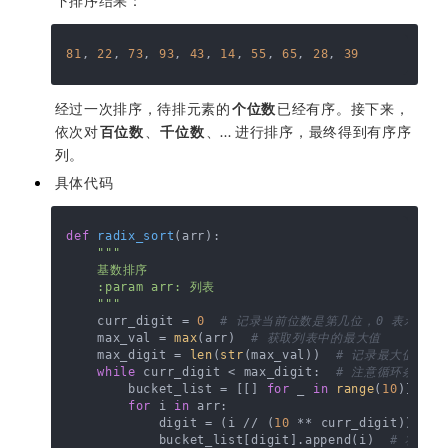
下排序结果：
81
, 
22
, 
73
, 
93
, 
43
, 
14
, 
55
, 
65
, 
28
, 
39
经过一次排序，待排元素的
个位数
已经有序。接下来，
依次对
百位数
、
千位数
、... 进行排序，最终得到有序序
列。
具体代码
def
radix_sort
(
arr
):

"""

    基数排序

    :param arr: 列表

    """
    curr_digit = 
0
# 记录当前位数是第几位，0 表示个位
    max_val = 
max
(arr)  
# 获取列表中的最大值
    max_digit = 
len
(
str
(max_val))  
# 记录最大值的位
while
 curr_digit < max_digit:  
# 注意循环条件：最大
        bucket_list = [[] 
for
 _ 
in
range
(
10
)]  
#
for
 i 
in
 arr:

            digit = (i // (
10
 ** curr_digit)) % 
1
            bucket_list[digit].append(i)  
# 将当