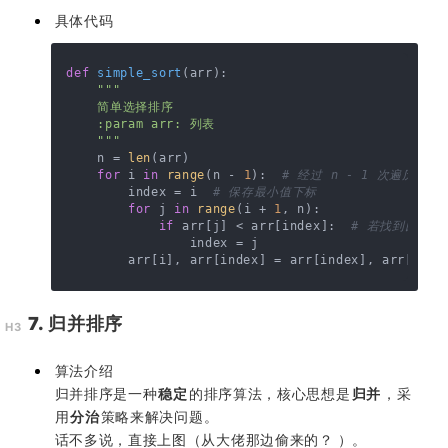
具体代码
def
simple_sort
(
arr
):

"""

    简单选择排序

    :param arr: 列表

    """
    n = 
len
(arr)

for
 i 
in
range
(n - 
1
):  
# 经过 n - 1 次遍历后
        index = i  
# 保存最小值下标
for
 j 
in
range
(i + 
1
, n):

if
 arr[j] < arr[index]:  
# 若找到比当前
                index = j

        arr[i], arr[index] = arr[index], arr[i]  
7. 归并排序
算法介绍
归并排序是一种
稳定
的排序算法，核心思想是
归并
，采
用
分治
策略来解决问题。
话不多说，直接上图（从大佬那边偷来的？ ）。