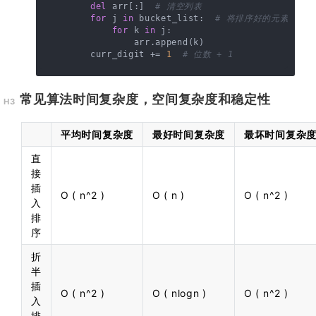
del
 arr[:]  
# 清空列表
for
 j 
in
 bucket_list:  
# 将排序好的元素写入原
for
 k 
in
 j:

                arr.append(k)

        curr_digit += 
1
# 位数 + 1
常见算法时间复杂度，空间复杂度和稳定性
平均时间复杂度
最好时间复杂度
最坏时间复杂
直
接
插
O ( n^2 )
O ( n )
O ( n^2 )
入
排
序
折
半
插
O ( n^2 )
O ( nlogn )
O ( n^2 )
入
排