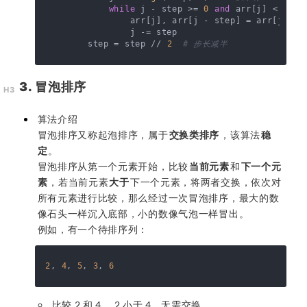
while
 j - step >= 
0
and
 arr[j] < arr[
                arr[j], arr[j - step] = arr[j - st
                j -= step

        step = step // 
2
# 步长减半
3. 冒泡排序
算法介绍
冒泡排序又称起泡排序，属于
交换类排序
，该算法
稳
定
。
冒泡排序从第一个元素开始，比较
当前元素
和
下一个元
素
，若当前元素
大于
下一个元素，将两者交换，依次对
所有元素进行比较，那么经过一次冒泡排序，最大的数
像石头一样沉入底部，小的数像气泡一样冒出。
例如，有一个待排序列：
2
, 
4
, 
5
, 
3
, 
6
比较 2 和 4 ，2 小于 4，无需交换。