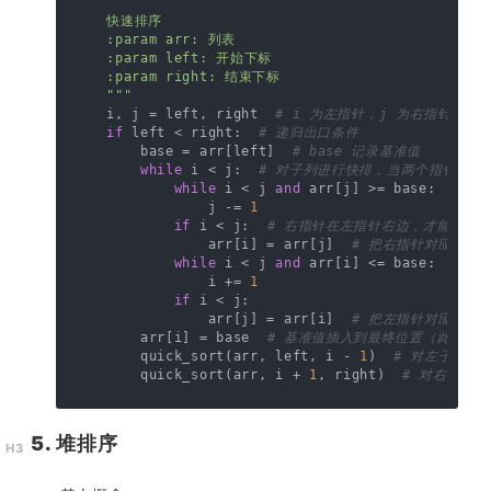
"""

    快速排序

    :param arr: 列表

    :param left: 开始下标

    :param right: 结束下标

    """
    i, j = left, right  
# i 为左指针，j 为右指针
if
 left < right:  
# 递归出口条件
        base = arr[left]  
# base 记录基准值
while
 i < j:  
# 对子列进行快排，当两个指针相遇
while
 i < j 
and
 arr[j] >= base:  
# 从
                j -= 
1
if
 i < j:  
# 右指针在左指针右边，才能进行赋
                arr[i] = arr[j]  
# 把右指针对应的值
while
 i < j 
and
 arr[i] <= base:  
# 从
                i += 
1
if
 i < j:

                arr[j] = arr[i]  
# 把左指针对应的值
        arr[i] = base  
# 基准值插入到最终位置（此时左
        quick_sort(arr, left, i - 
1
)  
# 对左子列（
        quick_sort(arr, i + 
1
, right)  
# 对右子列
5. 堆排序