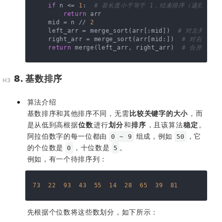
if
 n <= 
1
:  
# 若长度小于等于 1，结束排序（递归出口
return
 arr

    mid = n // 
2
    left_arr = merge_sort(arr[:mid])  
# 对左列表进
    right_arr = merge_sort(arr[mid:])  
# 对右列表
return
 merge(left_arr, right_arr)  
# 合并左右
8. 基数排序
算法介绍
基数排序和其他排序不同，无需
比较关键字的大小
，而
是从低到高根据
位数
进行
划分
和
排序
，且该算法
稳定
。
阿拉伯数字的每一位都由
组成，例如
，它
0 ~ 9
50
的个位数是
，十位数是
。
0
5
例如，有一个待排序列：
73
22
93
43
55
14
28
65
39
81
先根据个位数将这些数划分，如下所示：