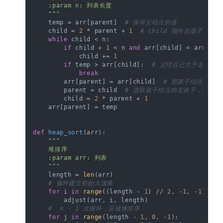
    :param n: 列表长度

    """
    temp = arr[parent]  
# 保存父结点的值
    child = 
2
 * parent + 
1
# child 指向左孩子
while
 child < n:

if
 child + 
1
 < n 
and
 arr[child] < arr[chi
            child += 
1
if
 temp > arr[child]:  
# 父结点已大于左右孩
break
        arr[parent] = arr[child]  
# 把孩子结点的值
        parent = child  
# 选取孩子结点的左孩子，继续进
        child = 
2
 * parent + 
1
    arr[parent] = temp

def
heap_sort
(
arr
):

"""

    堆排序

    :param arr: 列表

    """
    length = 
len
(arr)

# 循环建立初始大顶堆
for
 i 
in
range
((length - 
1
) // 
2
, -
1
, -
1
):

        adjust(arr, i, length)

#  n - 1 次循环，完成堆排序
for
 j 
in
range
(length - 
1
, 
0
, -
1
):
