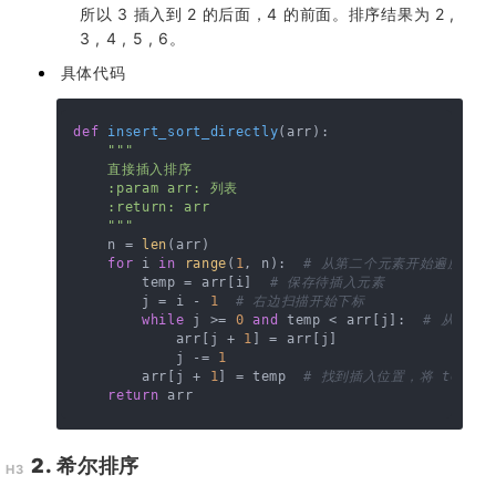
所以 3 插入到 2 的后面，4 的前面。排序结果为 2 ,
3 , 4 , 5 , 6。
具体代码
def
insert_sort_directly
(
arr
):

"""

    直接插入排序

    :param arr: 列表

    :return: arr

    """
    n = 
len
(arr)

for
 i 
in
range
(
1
, n):  
# 从第二个元素开始遍历
        temp = arr[i]  
# 保存待插入元素
        j = i - 
1
# 右边扫描开始下标
while
 j >= 
0
and
 temp < arr[j]:  
# 从右向左
            arr[j + 
1
] = arr[j]

            j -= 
1
        arr[j + 
1
] = temp  
# 找到插入位置，将 temp 
return
2. 希尔排序