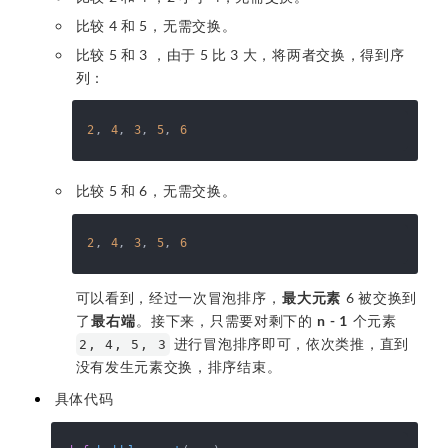
比较 4 和 5，无需交换。
比较 5 和 3 ，由于 5 比 3 大，将两者交换，得到序
列：
2
, 
4
, 
3
, 
5
, 
6
比较 5 和 6，无需交换。
2
, 
4
, 
3
, 
5
, 
6
可以看到，经过一次冒泡排序，
最大元素
6 被交换到
了
最右端
。接下来，只需要对剩下的
n - 1
个元素
进行冒泡排序即可，依次类推，直到
2, 4, 5, 3
没有发生元素交换，排序结束。
具体代码