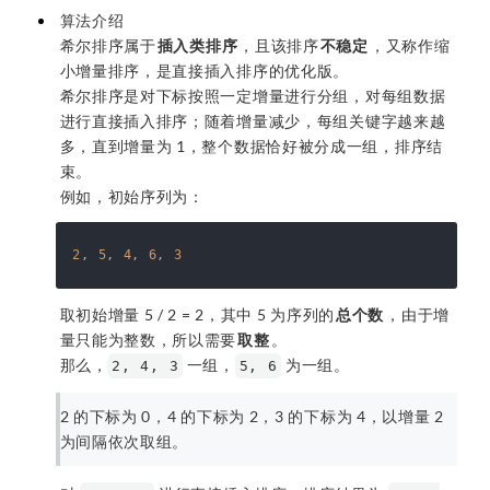
算法介绍
希尔排序属于
插入类排序
，且该排序
不稳定
，又称作缩
小增量排序，是直接插入排序的优化版。
希尔排序是对下标按照一定增量进行分组，对每组数据
进行直接插入排序；随着增量减少，每组关键字越来越
多，直到增量为 1，整个数据恰好被分成一组，排序结
束。
例如，初始序列为：
2
, 
5
, 
4
, 
6
, 
3
取初始增量 5 / 2 = 2，其中 5 为序列的
总个数
，由于增
量只能为整数，所以需要
取整
。
那么，
一组，
为一组。
2, 4, 3
5, 6
2 的下标为 0，4 的下标为 2，3 的下标为 4，以增量 2
为间隔依次取组。