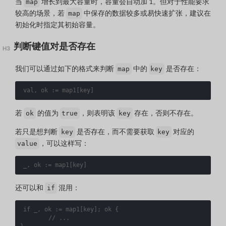
当
增长到最大容量时，容量会自动加 1。但对于性能要求
map
较高的场景，若
中保存的数据较多或易快速扩张，建议在
map
初始化时指定其初始容量。
判断键值对是否存在
我们可以通过如下的格式来判断
中的
是否存在：
map
key
val
,
ok
:=
map1
[
key
]
若
的值为
，则表明该
存在，否则不存在。
ok
true
key
若只是想判断
是否存在，而不需要获取
对应的
key
key
，可以这样写：
value
_
,
ok
:=
map1
[
key
]
还可以和
混用：
if
if
_
,
ok
:=
map1
[
key
];
ok
{