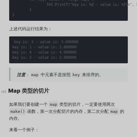
fmt
.
Printf
(
"key is: %d - value is: %f\n"
,
}
}
上述代码运行结果为：
key
is
:
3
-
value
is
:
3.000000
key
is
:
1
-
value
is
:
1.000000
key
is
:
4
-
value
is
:
4.000000
key
is
:
2
-
value
is
:
2.000000
注意
：
中元素不是按照
来排序的。
map
key
Map 类型的切片
如果我们要创建一个
类型的切片，一定要使用两次
map
函数，第一次分配切片的内存，第二次分配
的
make()
map
内存。
来看一个例子：