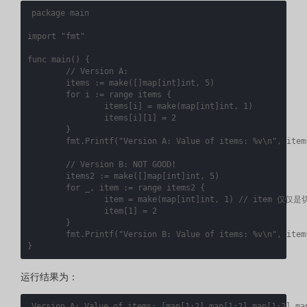
package
main
import
"fmt"
func
main
()
{
items
:=
make
([]
map
[
int
]
int
,
5
)
for
i
:=
range
items
{
items
[
i
]
=
make
(
map
[
int
]
int
,
1
)
items
[
i
][
1
]
=
2
}
fmt
.
Printf
(
"Version A: Value of items: %v\n"
,
item
items2
:=
make
([]
map
[
int
]
int
,
5
)
for
_
,
item
:=
range
items2
{
item
=
make
(
map
[
int
]
int
,
1
)
item
[
1
]
=
2
}
fmt
.
Printf
(
"Version B: Value of items: %v\n"
,
item
}
运行结果为：
Version
A
:
Value
of
items
:
[
map
[
1
:
2
]
map
[
1
:
2
]
map
[
1
:
2
]
ma