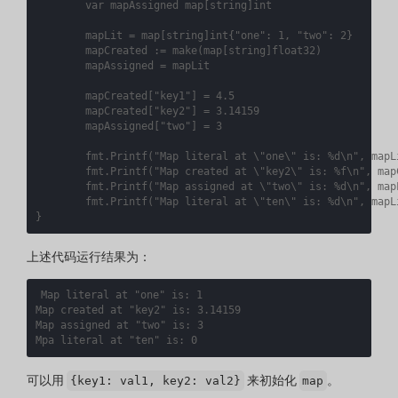
var
mapAssigned
map
[
string
]
int
mapLit
=
map
[
string
]
int
{
"one"
:
1
,
"two"
:
2
}
mapCreated
:=
make
(
map
[
string
]
float32
)
mapAssigned
=
mapLit
mapCreated
[
"key1"
]
=
4.5
mapCreated
[
"key2"
]
=
3.14159
mapAssigned
[
"two"
]
=
3
fmt
.
Printf
(
"Map literal at \"one\" is: %d\n"
,
mapL
fmt
.
Printf
(
"Map created at \"key2\" is: %f\n"
,
map
fmt
.
Printf
(
"Map assigned at \"two\" is: %d\n"
,
map
fmt
.
Printf
(
"Map literal at \"ten\" is: %d\n"
,
mapL
}
上述代码运行结果为：
Map literal at 
"one"
 is: 
1
Map created at 
"key2"
 is: 3.14159

Map assigned at 
"two"
 is: 
3
Mpa literal at 
"ten"
 is: 
0
可以用
来初始化
。
{key1: val1, key2: val2}
map