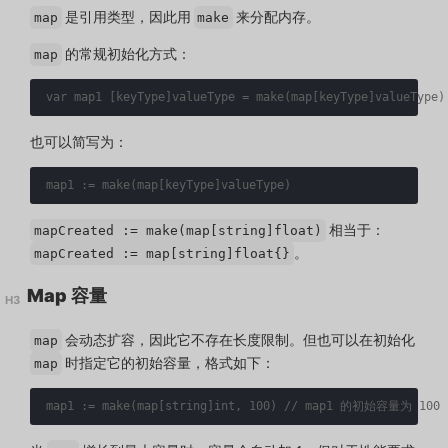
是引用类型，因此用
来分配内存。
map
make
的常规初始化方式：
map
var
map1
[
keyType
]
valueType
=
make
(
map
[
keyType
]
valueType
)
也可以简写为：
map1
:=
make
(
map
[
keyType
]
valueType
)
相当于：
mapCreated := make(map[string]float)
。
mapCreated := map[string]float{}
Map 容量
会动态扩容，因此它不存在长度限制。但也可以在初始化
map
时指定它的初始容量，格式如下：
map
map1
:=
make
(
map
[
string
]
int
,
100
)