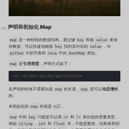
声明和初始化 Map
是一种特殊的数据结构，通过键
和值
来保
map
key
value
存数据，可以快速地根据
找到其对应的
，与
key
value
中的字典和
中的
类似。
python
Java
HashMap
是
引用类型
，声明方式如下：
map
var
variable
map
[
keyType
]
valueType
在声明的时候不需要知道
的长度，
是可以
动态增长
map
map
的。
未初始化的
的值是
。
map
nil
中的
只能是可以用
和
来比较的变量类型，
map
key
==
!=
例如
，
和
等，不能是数组，结构体和切
string
int
float