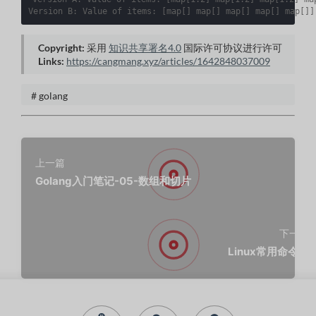
Version
B
:
Value
of
items
:
[
map
[]
map
[]
map
[]
map
[]
map
[]]
Copyright:
采用
知识共享署名4.0
国际许可协议进行许可
Links:
https://cangmang.xyz/articles/1642848037009
# golang
上一篇
Golang入门笔记-05-数组和切片
下一篇
Linux常用命令行