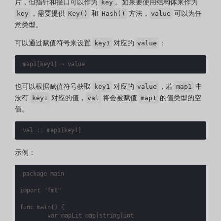
片，但指针和接口可以作为
。如果要使用结构体来作为
key
，需要提供
和
方法，
可以为任
key
Key()
Hash()
value
意类型。
可以通过赋值符号来设置
对应的
：
key1
value
map1
[
key1
]
=
value
也可以根据赋值符号获取
对应的
，若
中
key1
value
map1
没有
对应的值，
将会被赋值
的值类型的空
key1
val
map1
值。
val
:=
map1
[
key1
]
示例：
package
main
import
"fmt"
func
main
()
{
var
mapLit
map
[
string
]
int