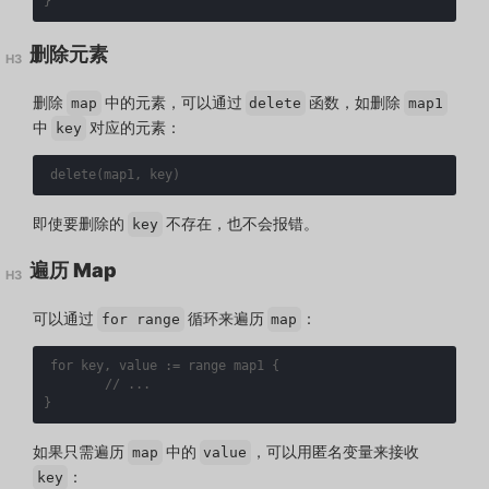
}
删除元素
删除
中的元素，可以通过
函数，如删除
map
delete
map1
中
对应的元素：
key
delete
(
map1
,
key
)
即使要删除的
不存在，也不会报错。
key
遍历 Map
可以通过
循环来遍历
：
for range
map
for
key
,
value
:=
range
map1
{
}
如果只需遍历
中的
，可以用匿名变量来接收
map
value
：
key