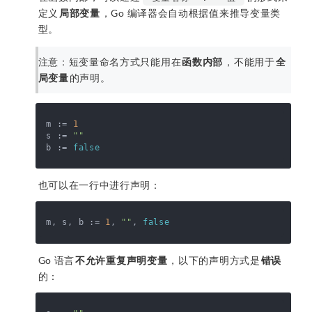
定义
局部变量
，Go 编译器会自动根据值来推导变量类
型。
注意：短变量命名方式只能用在
函数内部
，不能用于
全
局变量
的声明。
m := 
1
s := 
""
b := 
false
也可以在一行中进行声明：
m, s, b := 
1
, 
""
, 
false
Go 语言
不允许重复声明变量
，以下的声明方式是
错误
的：