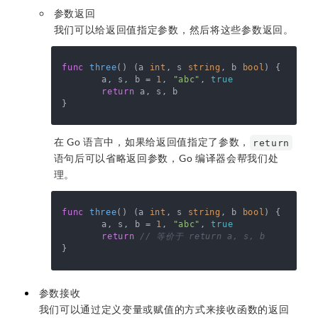
参数返回
我们可以给返回值指定参数，然后将这些参数返回。
func
three
()
 (a 
int
, s 
string
, b 
bool
) {

	a, s, b = 
1
, 
"abc"
, 
true
return
 a, s, b

在 Go 语言中，如果给返回值指定了参数，
return
语句后可以省略返回参数，Go 编译器会帮我们处
理。
func
three
()
 (a 
int
, s 
string
, b 
bool
) {

	a, s, b = 
1
, 
"abc"
, 
true
return
// 等价于 return a, s, b
参数接收
我们可以通过定义变量或赋值的方式来接收函数的返回