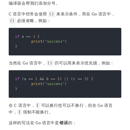
编译器会帮我们添加分号。
C 语言中经常会使用
来表示条件，而在 Go 语言中，
()
必须省略，例如：
()
if
 a == 
1
 {

print
(
"success"
)

当然在 Go 语言中，
仍可以用来表示优先级，例如：
()
if
 (a == 
1
 && b == 
2
) || (c == 
3
) {

print
(
"success"
)

在 C 语言中，
可以换行也可以不换行，但在 Go 语言
{
中，
强制不能换行。
{
这样的写法在 Go 语言中是
错误
的：