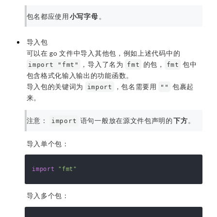
包名都应使用
小写字母
。
导入包
可以在 go 文件中导入其他包，例如上述代码中的
，导入了名为
的包，
包中
import "fmt"
fmt
fmt
包含格式化输入输出的功能函数。
导入包的关键词为
，包名需要用
包裹起
import
""
来。
注意：
语句一般放在源文件包声明的
下方
。
import
导入单个包：
import
"fmt"
导入多个包：