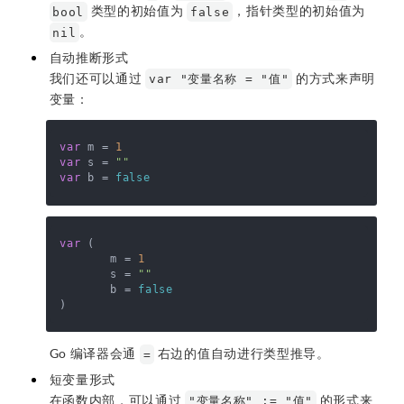
类型的初始值为
，指针类型的初始值为
bool
false
。
nil
自动推断形式
我们还可以通过
的方式来声明
var "变量名称 = "值"
变量：
var
 m = 
1
var
 s = 
""
var
 b = 
false
var
 (

	m = 
1
	s = 
""
	b = 
false
Go 编译器会通
右边的值自动进行类型推导。
=
短变量形式
在函数内部，可以通过
的形式来
"变量名称" := "值"