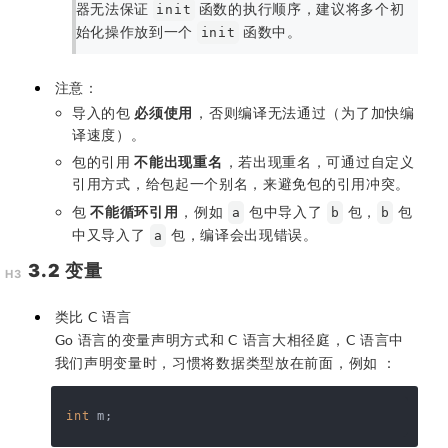
器无法保证
函数的执行顺序，建议将多个初
init
始化操作放到一个
函数中。
init
注意：
导入的包
必须使用
，否则编译无法通过（为了加快编
译速度）。
包的引用
不能出现重名
，若出现重名，可通过自定义
引用方式，给包起一个别名，来避免包的引用冲突。
包
不能循环引用
，例如
包中导入了
包，
包
a
b
b
中又导入了
包，编译会出现错误。
a
3.2 变量
类比 C 语言
Go 语言的变量声明方式和 C 语言大相径庭，C 语言中
我们声明变量时，习惯将数据类型放在前面，例如 ：
int