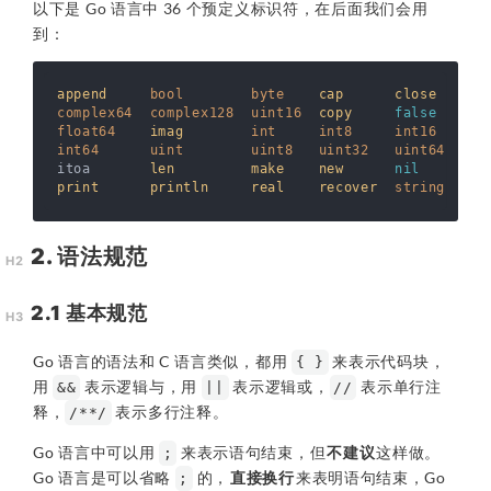
以下是 Go 语言中 36 个预定义标识符，在后面我们会用
到：
append
bool
byte
cap
close
com
complex64
complex128
uint16
copy
false
flo
float64
imag
int
int8
int16
int
int64
uint
uint8
uint32
uint64
uin
itoa       
len
make
new
nil
pan
print
println
real
recover
string
tru
2. 语法规范
2.1 基本规范
Go 语言的语法和 C 语言类似，都用
来表示代码块，
{ }
用
表示逻辑与，用
表示逻辑或，
表示单行注
&&
||
//
释，
表示多行注释。
/**/
Go 语言中可以用
来表示语句结束，但
不建议
这样做。
;
Go 语言是可以省略
的，
直接换行
来表明语句结束，Go
;