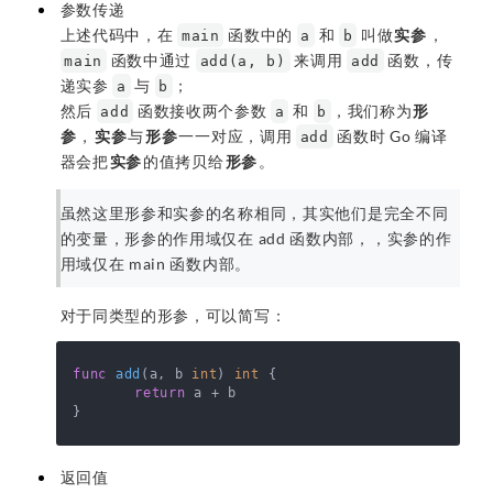
参数传递
上述代码中，在
函数中的
和
叫做
实参
，
main
a
b
函数中通过
来调用
函数，传
main
add(a, b)
add
递实参
与
；
a
b
然后
函数接收两个参数
和
，我们称为
形
add
a
b
参
，
实参
与
形参
一一对应，调用
函数时 Go 编译
add
器会把
实参
的值拷贝给
形参
。
虽然这里形参和实参的名称相同，其实他们是完全不同
的变量，形参的作用域仅在 add 函数内部，，实参的作
用域仅在 main 函数内部。
对于同类型的形参，可以简写：
func
add
(a, b 
int
)
int
 {

return
 a + b

返回值