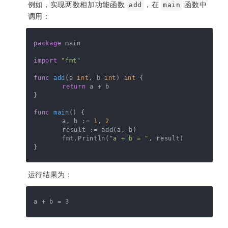
例如，实现两数相加功能函数
，在
函数中
add
main
调用：
package
 main

import
"fmt"
func
add
(a 
int
, b 
int
)
int
 {

return
 a + b

}

func
main
()
 {

	a, b := 
1
, 
2
	result := add(a, b)

	fmt.Println(
"a + b = "
, result)

运行结果为：