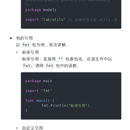
*/
package
 models

import
"lab/utils"
// 全路径导入包 utils，包 utils
包的引用
以
包为例，依次讲解。
fmt
标准引用
标准引用：直接用
包裹包名。在源文件中以
""
调用
包中的函数。
fmt.
fmt
package
 main

import
"fmt"
func
main
()
 {

	fmt.Println(
"标准引用"
)

自定义引用