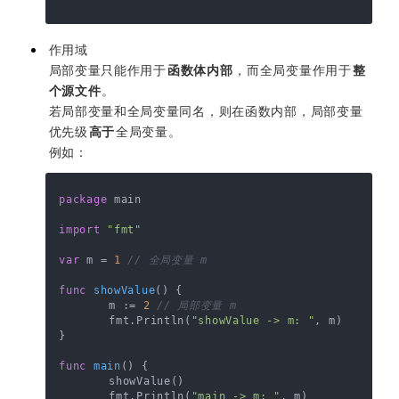
作用域
局部变量只能作用于
函数体内部
，而全局变量作用于
整
个源文件
。
若局部变量和全局变量同名，则在函数内部，局部变量
优先级
高于
全局变量。
例如：
package
 main

import
"fmt"
var
 m = 
1
// 全局变量 m
func
showValue
()
 {

	m := 
2
// 局部变量 m
	fmt.Println(
"showValue -> m: "
, m)

}

func
main
()
 {

	showValue()

	fmt.Println(
"main -> m: "
, m)
