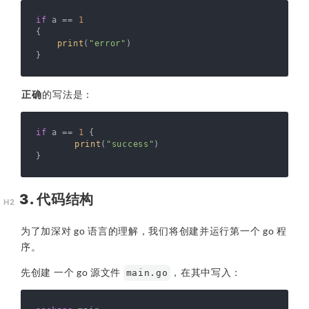
if
 a == 
1
{  

print
(
"error"
)

正确
的写法是：
if
 a == 
1
 {

print
(
"success"
)

3. 代码结构
为了加深对 go 语言的理解，我们将创建并运行第一个 go 程
序。
先创建 一个 go 源文件
，在其中写入：
main.go