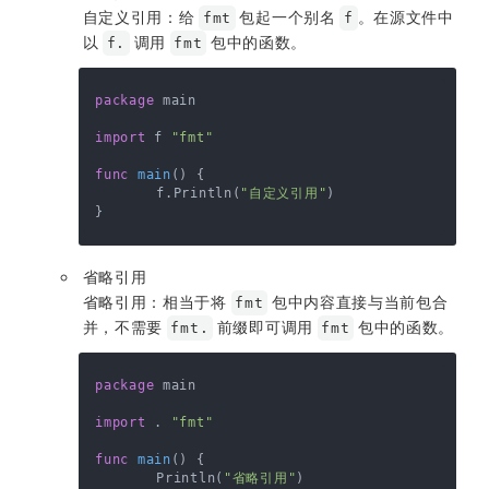
自定义引用：给
包起一个别名
。在源文件中
fmt
f
以
调用
包中的函数。
f.
fmt
package
 main

import
 f 
"fmt"
func
main
()
 {

	f.Println(
"自定义引用"
)

省略引用
省略引用：相当于将
包中内容直接与当前包合
fmt
并，不需要
前缀即可调用
包中的函数。
fmt.
fmt
package
 main

import
 . 
"fmt"
func
main
()
 {

	Println(
"省略引用"
)
