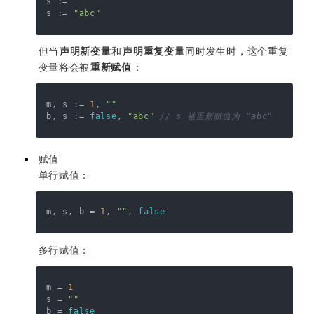
s := 
""
s := 
"abc"
但当
声明新变量
和
声明重复变量
同时发生时，这个重复
变量将会被
重新赋值
：
m, s := 
1
, 
""
b, s := 
false
, 
"abc"
// s 被重新赋值为 "abc"
赋值
单行赋值：
m, s, b = 
1
, 
""
, 
false
多行赋值：
m = 
1
s = 
""
b = 
false