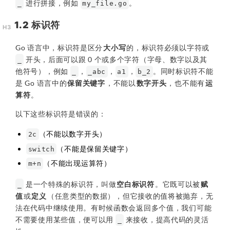
进行拼接，例如
。
_
my_file.go
1.2 标识符
Go 语言中，标识符是区分
大小写
的，标识符必须以字符或
开头，后面可以跟 0 个或多个字符（字母、数字以及其
_
他符号），例如
，
，
，
。同时标识符不能
_
_abc
a1
b_2
是 Go 语言中的
保留关键字
，不能以
数字开头
，也不能有
运
算符
。
以下这些标识符是错误的：
（不能以数字开头）
2c
（不能是保留关键字）
switch
（不能出现运算符）
m+n
是一个特殊的标识符，叫做
空白标识符
。它既可以被
赋
_
值
或
定义
（任意类型的数据），但它接收的值将被抛弃，无
法在代码中继续使用。有时候函数会返回多个值，我们可能
不需要使用某些值，便可以用
来接收，提高代码的灵活
_