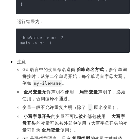
运行结果为：
showValue -> m:  2

注意
Go 语言中的变量命名遵循
驼峰命名方式
，多个单词
拼接时，从第二个单词开始，每个单词首字母大写，
例如
。
myFileName
全局变量
允许声明不使用；
局部变量
声明了，必须
使用，否则编译不通过。
变量一般不允许重复声明（除了
匿名变量）。
_
小写字母开头
的变量不可以被外部包使用，
大写字
母开头
的变量可以被外部包使用（大写字母开头的变
量可作为
全局变量
使用）。
Go 是强类型语言，只有
相同类型
的变量才能赋值。