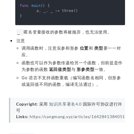
func
main
()
 {

	a, _, _ := three()

匿名变量接收的参数将被抛弃，也无法使用。
_
注意
调用函数时，注意实参和形参
位置
和
类型
要一一对
应。
函数也可以作为参数传递给另一个函数，但前提是作
为参数的函数
返回值类型
与
形参类型
一致。
Go 语言不支持函数重载（编写函数名相同，但形参
或返回值不同的函数，编译无法通过）。
Copyright:
采用
知识共享署名4.0
国际许可协议进行许
可
Links:
https://cangmang.xyz/articles/1642841384051