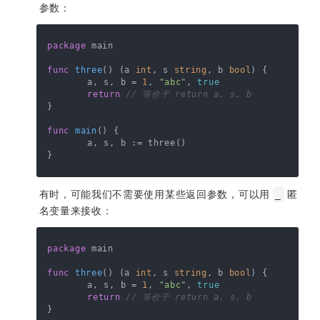
参数：
package
 main

func
three
()
 (a 
int
, s 
string
, b 
bool
) {

	a, s, b = 
1
, 
"abc"
, 
true
return
// 等价于 return a, s, b
}

func
main
()
 {

	a, s, b := three()

有时，可能我们不需要使用某些返回参数，可以用
匿
_
名变量来接收：
package
 main

func
three
()
 (a 
int
, s 
string
, b 
bool
) {

	a, s, b = 
1
, 
"abc"
, 
true
return
// 等价于 return a, s, b
}
