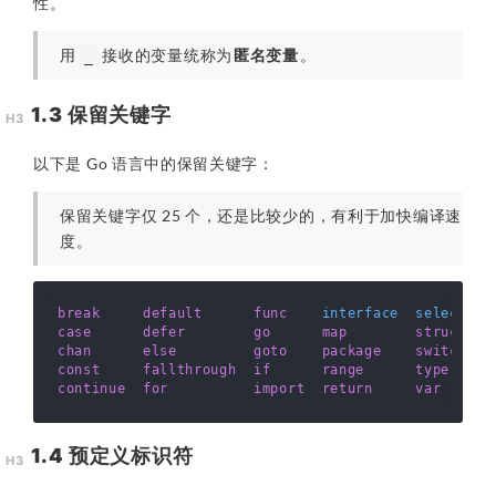
性。
用
接收的变量统称为
匿名变量
。
_
1.3 保留关键字
以下是 Go 语言中的保留关键字：
保留关键字仅 25 个，还是比较少的，有利于加快编译速
度。
break
default
func
interface
select
case
defer
go
map
struct
chan
else
goto
package
switch
const
fallthrough
if
range
type
continue
for
import
return
var
1.4 预定义标识符