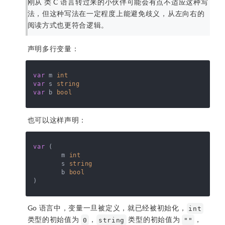
刚从 类 C 语言转过来的小伙伴可能会有点不适应这种写
法，但这种写法在一定程度上能避免歧义，从左向右的
阅读方式也更符合逻辑。
声明多行变量：
var
 m 
int
var
 s 
string
var
 b 
bool
也可以这样声明：
var
 (

	m 
int
	s 
string
	b 
bool
Go 语言中，变量一旦被定义，就已经被初始化，
int
类型的初始值为
，
类型的初始值为
，
0
string
""